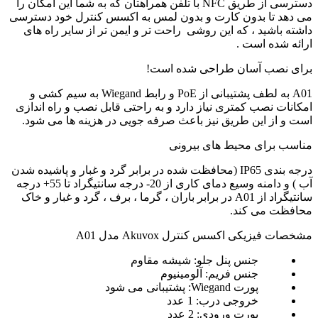
دسترسی از طریق NFC با تلفن همراهتان که به شما این امکان را
می دهد تا بدون کارت و بدون لمس به اکسس کنترل خود دسترسی
داشته باشید ، که این روشی راحت تر و ایمن تر از سایر راه های
ارائه شده است .
برای نصب آسان طراحی شده است!
A01 به لطف پشتیبانی از PoE و رابط Wiegand به سیم کشی و
امکانات نصب کمتری نیاز دارد و به راحتی قابل نصب و راه اندازی
است و از این طریق نیز باعث صرفه جویی در هزینه ها می شود.
مناسب برای محیط های بیرونی
درجه بندی IP65 (محافظت شده در برابر گرد و غبار و پاشیده شدن
آب ) و دامنه وسیع دمای کاری از 20- درجه سانتیگراد تا 55+ درجه
سانتیگراد از A01 در برابر باران ، گرما ، برف ، گرد و غبار و خاک
محافظت می کند.
مشخصات فیزیکی اکسس کنترل Akuvox مدل A01
جنس پنل جلو: شیشه مقاوم
جنس فریم: آلومینیوم
پورت Wiegand: پشتیبانی می شود
خروجی درب: 1 عدد
پورت ورودی: 2 عدد