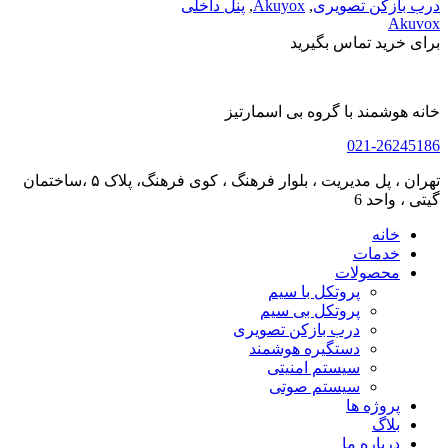
درب بازکن تصویری
,
Akuyox
,
پنل داخلی
Akuvox
برای خرید تماس بگیرید
خانه هوشمند با گروه بی اسمارتیز
021-26245186
تهران ، پل مدیریت ، بلوار فرهنگ ، کوی فرهنگ، پلاک ۵ ،ساختمان
گیتی ، واحد 6
خانه
خدمات
محصولات
پروتکل با سیم
پروتکل بی سیم
درب بازکن تصویری
دستگیره هوشمند
سیستم امنیتی
سیستم صوتی
پروژه ها
بلاگ
درباره ما