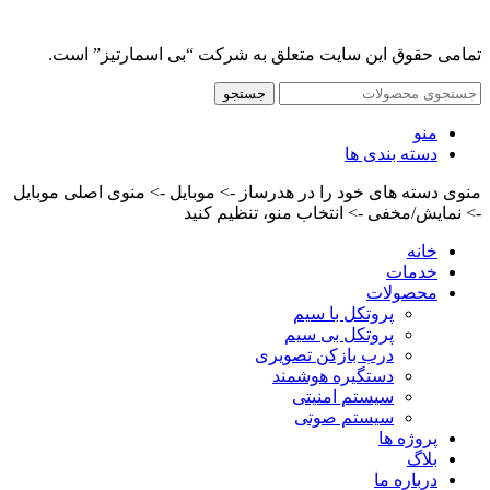
تمامی حقوق این سایت متعلق به شرکت “بی اسمارتیز” است.
جستجو
منو
دسته بندی ها
منوی دسته های خود را در هدرساز -> موبایل -> منوی اصلی موبایل
-> نمایش/مخفی -> انتخاب منو، تنظیم کنید
خانه
خدمات
محصولات
پروتکل با سیم
پروتکل بی سیم
درب بازکن تصویری
دستگیره هوشمند
سیستم امنیتی
سیستم صوتی
پروژه ها
بلاگ
درباره ما