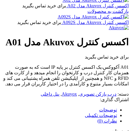
اکسس کنترل Akuvox مدل A02
برای خرید تماس بگیرید
بازگشت به محصولات
اکسس کنترل Akuvox مدل A092S
برای خرید تماس بگیرید
اکسس کنترل Akuvox مدل A01
برای خرید تماس بگیرید
A01 آکووکس،یک اکسس کنترل بر پایه IP است که به صورت
همزمان کار کنترل درب و کارتخوان را انجام میدهد و از کارت های
RFID و NFC و همچنین از اپلیکیشن تلفن همراه پشتیبانی می کند و
امکانات بسیار متنوع و کارآمدی را در اختیار کاربران قرار می دهد.
دسته:
درب بازکن تصویری
,
Akuyox
,
پنل داخلی
اشتراک گذاری:
توضیحات
توضیحات تکمیلی
نظرات (0)