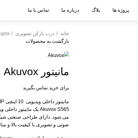
پروژه ها
بلاگ
درباره ما
تماس با ما
خانه
درب بازکن تصویری
uyox
بازگشت به محصولات
مانیتور Akuvox مدل S565
برای خرید تماس بگیرید
مانیتور داخلی ویدیویی 10 اینچی SIP لینوکس
می شود. دارای طراحی صنعتی شیک و
صوتی و تصویری با کیفیت بالا و م